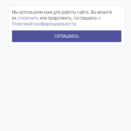
Мы используем куки для работы сайта. Вы можете
их
отключить
или продолжить, соглашаясь с
Политикой конфиденциальности
.
СОГЛАШАЮСЬ
Центральный офис:
+7 (800) 511-12-72
mail@ingenium-company.ru
ул. Инженерная, 16
Представительство в Москве:
+7 (800) 511 12 72
moscow@ingenium-company.ru
Дмитровское шоссе, 71Б
Сервисная служба:
+7 (988) 513-03-15
Круглосуточный
ЗАДАТЬ ВОПРОС