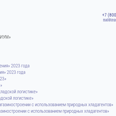
+7 (80
mail@ing
НИУМ»
ия» 2023 года
»
дской логистике»
зиностроении с использованием природных хладагентов»