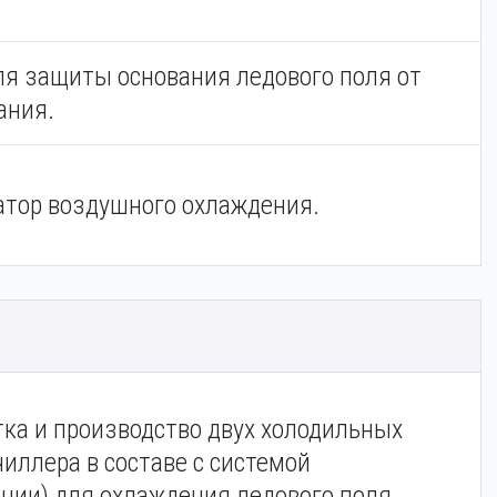
ля защиты основания ледового поля от
ания.
атор воздушного охлаждения.
ка и производство двух холодильных
иллера в составе с системой
ции) для охлаждения ледового поля.