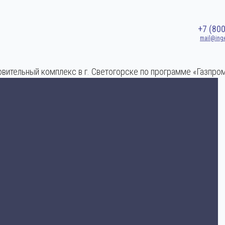
+7 (80
mail@ing
вительный комплекс в г. Светогорске по программе «Газпро