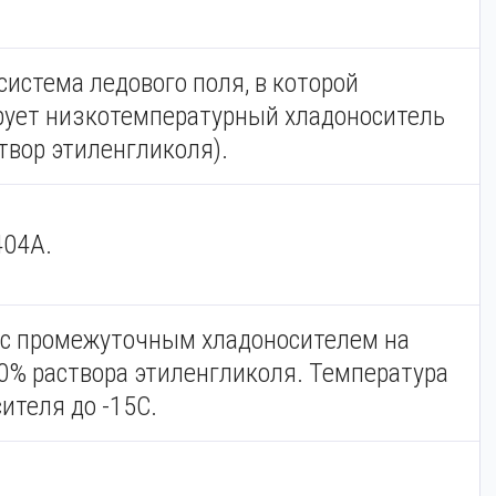
система ледового поля, в которой
рует низкотемпературный хладоноситель
твор этиленгликоля).
404A.
 с промежуточным хладоносителем на
0% раствора этиленгликоля. Температура
ителя до -15С.