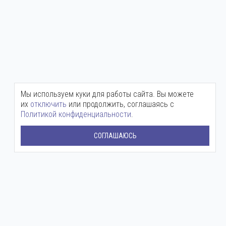
Мы используем куки для работы сайта. Вы можете
их
отключить
или продолжить, соглашаясь с
Политикой конфиденциальности
.
СОГЛАШАЮСЬ
Центральный офис:
+7 (800) 511-12-72
mail@ingenium-company.ru
ул. Инженерная, 16
Представительство в Москве: