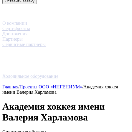
Оставить заявку
3D-тур
Компания
О компании
Сертификаты
Достижения
Партнеры
Сервисные партнёры
Услуги
Проекты
Новости
Блог
Оборудование
Холодильное оборудование
Контакты
Главная
/
Проекты ООО «ИНГЕНИУМ»
/
Aкадемия хоккея
имени Валерия Харламова
Aкадемия хоккея имени
Валерия Харламова
Спортивные объекты