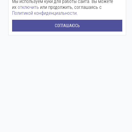
Мы используем куки для работы сайта. Вы можете
их
отключить
или продолжить, соглашаясь с
Политикой конфиденциальности
.
СОГЛАШАЮСЬ
Центральный офис:
+7 (800) 511-12-72
mail@ingenium-company.ru
ул. Инженерная, 16
Представительство в Москве:
+7 (800) 511 12 72
moscow@ingenium-company.ru
Дмитровское шоссе, 71Б
Сервисная служба:
+7 (988) 513-03-15
Круглосуточный
ЗАДАТЬ ВОПРОС
С ТОЧНОСТЬЮ НА КАЖДОМ ЭТАПЕ!
Компания