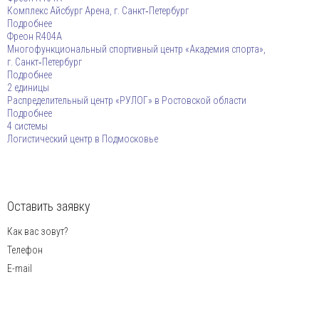
Комплекс Айсбург Арена, г. Санкт‑Петербург
Подробнее
Фреон R404A
Многофункциональный спортивный центр «Академия спорта»,
г. Санкт‑Петербург
Подробнее
2 единицы
Распределительный центр «РУЛОГ» в Ростовской области
Подробнее
4 системы
Логистический центр в Подмосковье
Ваша заявка принята.
Наш менеджер свяжется с вами.
Благодарим за обращение.
Оставить заявку
Как вас зовут?
Телефон
E-mail