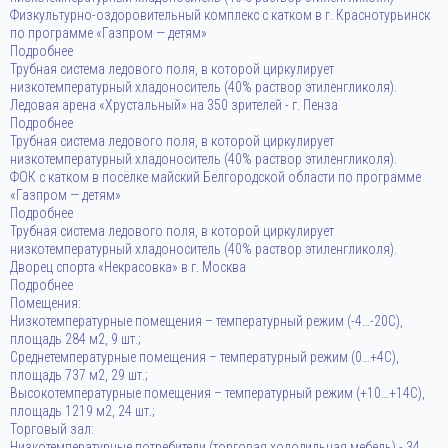
Физкультурно-оздоровительный комплекс с катком в г. Краснотурьинск
по программе «Газпром — детям»
Подробнее
Трубная система ледового поля, в которой циркулирует
низкотемпературный хладоноситель (40% раствор этиленгликоля).
Ледовая арена «Хрустальный» на 350 зрителей - г. Пенза
Подробнее
Трубная система ледового поля, в которой циркулирует
низкотемпературный хладоноситель (40% раствор этиленгликоля).
ФОК с катком в посёлке майский Белгородской области по программе
«Газпром — детям»
Подробнее
Трубная система ледового поля, в которой циркулирует
низкотемпературный хладоноситель (40% раствор этиленгликоля).
Дворец спорта «Некрасовка» в г. Москва
Подробнее
Помещения:
Низкотемпературные помещения – температурный режим (-4…-20С),
площадь 284 м2, 9 шт.;
Среднетемпературные помещения – температурный режим (0…+4С),
площадь 737 м2, 29 шт.;
Высокотемпературные помещения – температурный режим (+10…+14С),
площадь 1219 м2, 24 шт.;
Торговый зал:
Низкотемпературные потребители (торговая холодильная мебель) - 34