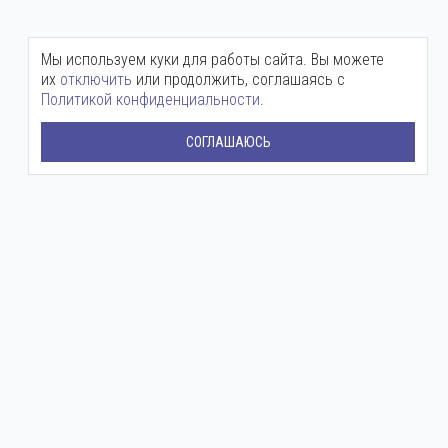
Мы используем куки для работы сайта. Вы можете
их
отключить
или продолжить, соглашаясь с
Политикой конфиденциальности
.
СОГЛАШАЮСЬ
Центральный офис:
+7 (800) 511-12-72
mail@ingenium-company.ru
ул. Инженерная, 16
Представительство в Москве:
+7 (800) 511 12 72
moscow@ingenium-company.ru
Дмитровское шоссе, 71Б
Сервисная служба:
+7 (988) 513-03-15
Круглосуточный
ЗАДАТЬ ВОПРОС