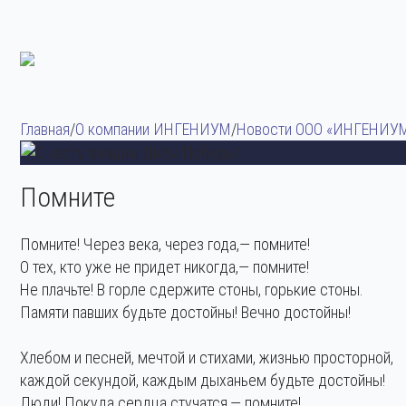
Главная
/
О компании ИНГЕНИУМ
/
Новости ООО «ИНГЕНИУ
Помните
Дата публикации:
7 мая 2022
Помните! Через века, через года,— помните!
О тех, кто уже не придет никогда,— помните!
Не плачьте! В горле сдержите стоны, горькие стоны.
Памяти павших будьте достойны! Вечно достойны!
Хлебом и песней, мечтой и стихами, жизнью просторной,
каждой секундой, каждым дыханьем будьте достойны!
Люди! Покуда сердца стучатся,— помните!