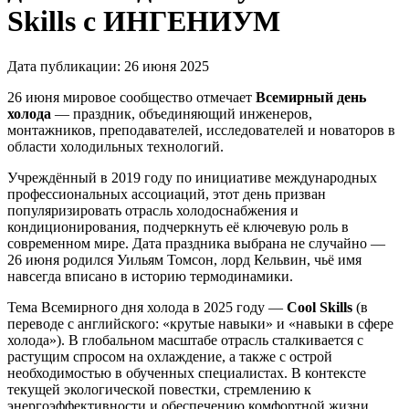
Skills с ИНГЕНИУМ
Дата публикации:
26 июня 2025
26 июня мировое сообщество отмечает
Всемирный день
холода
— праздник, объединяющий инженеров,
монтажников, преподавателей, исследователей и новаторов в
области холодильных технологий.
Учреждённый в 2019 году по инициативе международных
профессиональных ассоциаций, этот день призван
популяризировать отрасль холодоснабжения и
кондиционирования, подчеркнуть её ключевую роль в
современном мире. Дата праздника выбрана не случайно —
26 июня родился Уильям Томсон, лорд Кельвин, чьё имя
навсегда вписано в историю термодинамики.
Тема Всемирного дня холода в 2025 году —
Cool Skills
(в
переводе с английского: «крутые навыки» и «навыки в сфере
холода»). В глобальном масштабе отрасль сталкивается с
растущим спросом на охлаждение, а также с острой
необходимостью в обученных специалистах. В контексте
текущей экологической повестки, стремлению к
энергоэффективности и обеспечению комфортной жизни