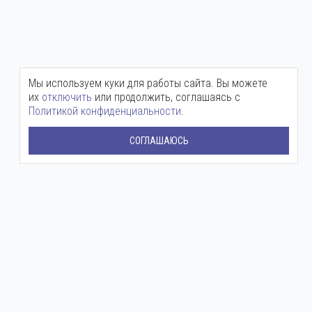
Мы используем куки для работы сайта. Вы можете
их
отключить
или продолжить, соглашаясь с
Политикой конфиденциальности
.
СОГЛАШАЮСЬ
Центральный офис:
+7 (800) 511-12-72
mail@ingenium-company.ru
ул. Инженерная, 16
Представительство в Москве:
+7 (800) 511 12 72
moscow@ingenium-company.ru
Дмитровское шоссе, 71Б
Сервисная служба: