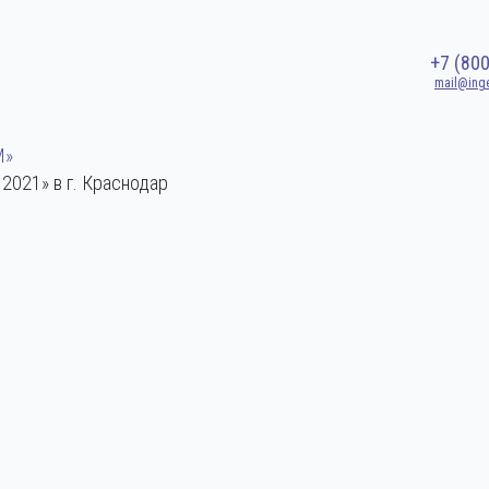
+7 (80
mail@ing
М»