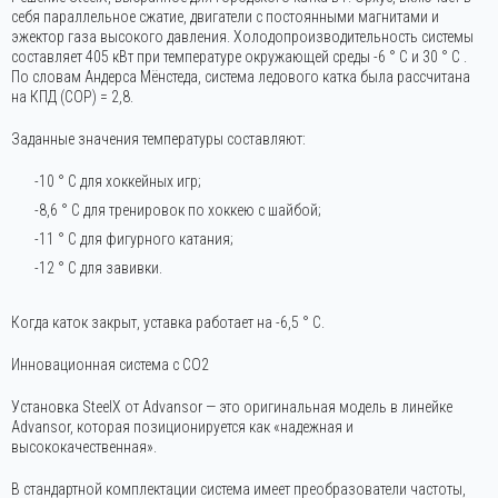
себя параллельное сжатие, двигатели с постоянными магнитами и
эжектор газа высокого давления. Холодопроизводительность системы
составляет 405 кВт при температуре окружающей среды -6 ° C и 30 ° C .
По словам Андерса Мёнстеда, система ледового катка была рассчитана
на КПД (COP) = 2,8.
Заданные значения температуры составляют:
-10 ° C для хоккейных игр;
-8,6 ° C для тренировок по хоккею с шайбой;
-11 ° C для фигурного катания;
-12 ° C для завивки.
Когда каток закрыт, уставка работает на -6,5 ° C.
Инновационная система с CO2
Установка SteelX от Advansor — это оригинальная модель в линейке
Advansor, которая позиционируется как «надежная и
высококачественная».
В стандартной комплектации система имеет преобразователи частоты,