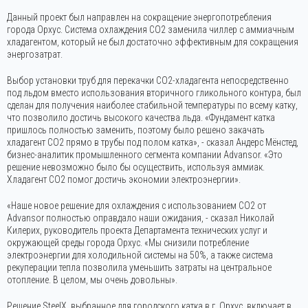
Данный проект был направлен на сокращение энергопотребления
города Орхус. Система охлаждения CO2 заменила чиллер с аммиачным
хладагентом, который не был достаточно эффективным для сокращения
энергозатрат.
Выбор установки труб для перекачки СО2-хладагента непосредственно
под льдом вместо использования вторичного гликольного контура, был
сделан для получения наиболее стабильной температуры по всему катку,
что позволило достичь высокого качества льда. «Фундамент катка
пришлось полностью заменить, поэтому было решено закачать
хладагент CO2 прямо в трубы под полом катка», - сказал Андерс Мёнстед,
бизнес-аналитик промышленного сегмента компании Advansor. «Это
решение невозможно было бы осуществить, используя аммиак.
Хладагент СО2 помог достичь экономии электроэнергии».
«Наше новое решение для охлаждения с использованием CO2 от
Advansor полностью оправдало наши ожидания, - сказал Николай
Килерих, руководитель проекта Департамента технических услуг и
окружающей среды города Орхус. «Мы снизили потребление
электроэнергии для холодильной системы на 50%, а также система
рекуперации тепла позволила уменьшить затраты на центральное
отопление. В целом, мы очень довольны».
Решение SteelX, выбранное для городского катка в г. Орхус, включает в