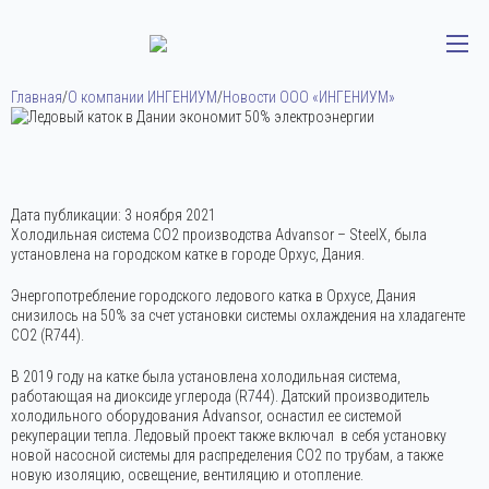
Главная
/
О компании ИНГЕНИУМ
/
Новости ООО «ИНГЕНИУМ»
Дата публикации:
3 ноября 2021
Холодильная система CO2 производства Advansor – SteelX, была
установлена ​​на городском катке в городе Орхус, Дания.
Энергопотребление городского ледового катка в Орхусе, Дания
снизилось на 50% за счет установки системы охлаждения на хладагенте
CO2 (R744).
В 2019 году на катке была установлена холодильная система,
работающая на диоксиде углерода (R744). Датский производитель
холодильного оборудования Advansor, оснастил ее системой
рекуперации тепла. Ледовый проект также включал в себя установку
новой насосной системы для распределения CO2 по трубам, а также
новую изоляцию, освещение, вентиляцию и отопление.