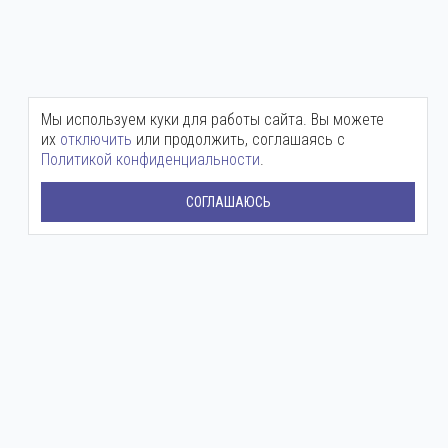
Мы используем куки для работы сайта. Вы можете
их
отключить
или продолжить, соглашаясь с
Политикой конфиденциальности
.
СОГЛАШАЮСЬ
Центральный офис:
+7 (800) 511-12-72
mail@ingenium-company.ru
ул. Инженерная, 16
Представительство в Москве:
+7 (800) 511 12 72
moscow@ingenium-company.ru
Дмитровское шоссе, 71Б
Сервисная служба: