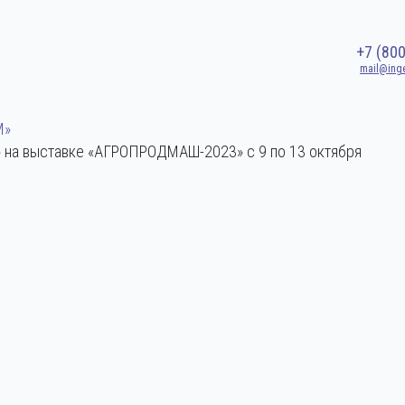
+7 (80
mail@ing
М»