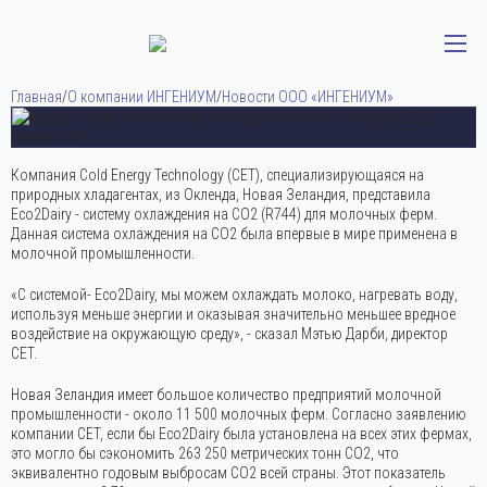
Главная
/
О компании ИНГЕНИУМ
/
Новости ООО «ИНГЕНИУМ»
Компания Cold Energy Technology (CET), специализирующаяся на
природных хладагентах, из Окленда, Новая Зеландия, представила
Eco2Dairy - систему охлаждения на CO2 (R744) для молочных ферм.
Данная система охлаждения на СО2 была впервые в мире применена в
молочной промышленности.
Дата публикации:
19 августа 2021
«С системой- Eco2Dairy, мы можем охлаждать молоко, нагревать воду,
используя меньше энергии и оказывая значительно меньшее вредное
воздействие на окружающую среду», - сказал Мэтью Дарби, директор
CET.
Новая Зеландия имеет большое количество предприятий молочной
промышленности - около 11 500 молочных ферм. Согласно заявлению
компании CET, если бы Eco2Dairy была установлена ​​на всех этих фермах,
это могло бы сэкономить 263 250 метрических тонн CO2, что
эквивалентно годовым выбросам СО2 всей страны. Этот показатель