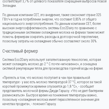
соответствует 3,7% от целевого показателя сокращения выбросов Новой
Зеландии.
По данным компании CET, это внедрение, также сэкономит стране 325
ГВт/ч в год на потреблении энергии, что составит 0,85% от общего
национального энергопотребления. По данным компании CET, более
высокая энергоэффективность системы Eco2Dairy по сравнению с
традиционными системами охлаждения молока на фермах также может
помочь фермерам сократить расходы в долгосрочной перспективе,
поскольку затраты на охлаждение обычно составляют около 30%.
Счастливый фермер
Система Eco2Dairy использует запатентованную технологию, которая
может охлаждать молоко до 2 ° C почти «мгновенно», и оснащена
системой рекуперации тепла для производства горячей воды на ферме.
«Прелесть в том, что молоко поступает в чан при правильной
температуре - у вас есть молоко температурой 37 °C, которое за такой
короткий промежуток времени опускается до 1,8 °C», - сообщает
представитель молочной фермы Джуди Гаршоу. «Что не дает бактериям
размножаться». Быстрое время на понижение температуры важно,
поскольку «охлаждение молока имеет первостепенное значение для
качества продукта», - пояснил Гаршоу.