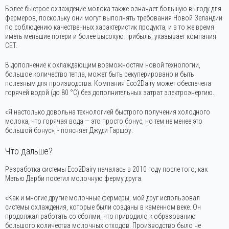
Более быстрое охлаждение молока также означает большую выгоду для
фермеров, поскольку они могут выполнять требования Новой Зеландии
по соблюдению качественных характеристик продукта, и в то же время
иметь меньшие потери и более высокую прибыль, указывает компания
CET.
В дополнение к охлаждающим возможностям новой технологии,
большое количество тепла, может быть рекуперировано и быть
полезным для производства. Компания Eco2Dairy может обеспечена
горячей водой (до 80 °C) без дополнительных затрат электроэнергию.
«Я настолько довольна технологией быстрого получения холодного
молока, что горячая вода — это просто бонус, но тем не менее это
большой бонус», - поясняет Джуди Гаршоу.
Что дальше?
Разработка системы Eco2Dairy началась в 2010 году после того, как
Мэтью Дарби посетил молочную ферму друга.
«Как и многие другие молочные фермеры, мой друг использовал
системы охлаждения, которые были созданы в каменном веке. Он
продолжал работать со сбоями, что приводило к образованию
большого количества молочных отходов. Производство было не