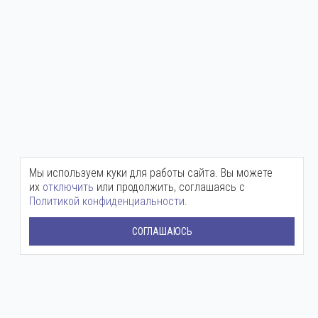
Мы используем куки для работы сайта. Вы можете
их
отключить
или продолжить, соглашаясь с
Политикой конфиденциальности
.
СОГЛАШАЮСЬ
Центральный офис:
+7 (800) 511-12-72
mail@ingenium-company.ru