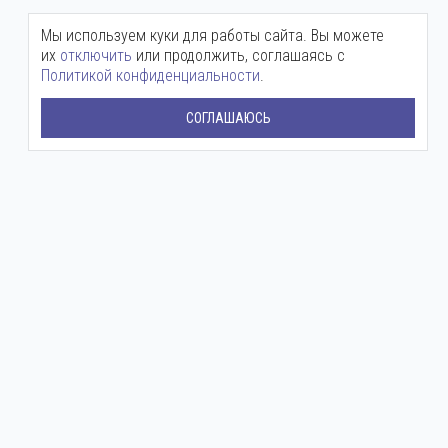
Мы используем куки для работы сайта. Вы можете
их
отключить
или продолжить, соглашаясь с
Политикой конфиденциальности
.
СОГЛАШАЮСЬ
Центральный офис:
+7 (800) 511-12-72
mail@ingenium-company.ru
ул. Инженерная, 16
Представительство в Москве:
+7 (800) 511 12 72
moscow@ingenium-company.ru
Дмитровское шоссе, 71Б
Сервисная служба:
+7 (988) 513-03-15
Круглосуточный
ЗАДАТЬ ВОПРОС