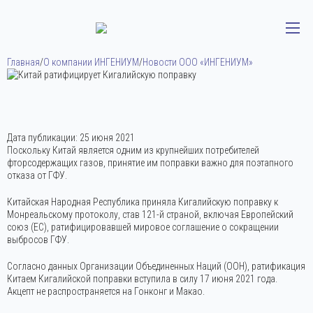
Главная
/
О компании ИНГЕНИУМ
/
Новости ООО «ИНГЕНИУМ»
Дата публикации:
25 июня 2021
Поскольку Китай является одним из крупнейших потребителей
фторсодержащих газов, принятие им поправки важно для поэтапного
отказа от ГФУ.
Китайская Народная Республика приняла Кигалийскую поправку к
Монреальскому протоколу, став 121-й страной, включая Европейский
союз (ЕС), ратифицировавшей мировое соглашение о сокращении
выбросов ГФУ.
Согласно данных Организации Объединенных Наций (ООН), ратификация
Китаем Кигалийской поправки вступила в силу 17 июня 2021 года.
Акцепт не распространяется на Гонконг и Макао.