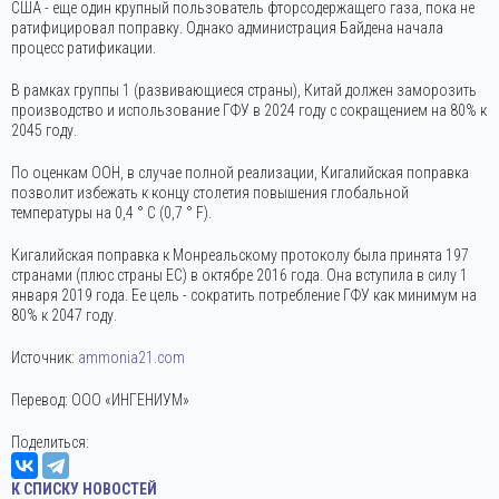
США - еще один крупный пользователь фторсодержащего газа, пока не
ратифицировал поправку. Однако администрация Байдена начала
процесс ратификации.
В рамках группы 1 (развивающиеся страны), Китай должен заморозить
производство и использование ГФУ в 2024 году с сокращением на 80% к
2045 году.
По оценкам ООН, в случае полной реализации, Кигалийская поправка
позволит избежать к концу столетия повышения глобальной
температуры на 0,4 ° C (0,7 ° F).
Кигалийская поправка к Монреальскому протоколу была принята 197
странами (плюс страны ЕС) в октябре 2016 года. Она вступила в силу 1
января 2019 года. Ее цель - сократить потребление ГФУ как минимум на
80% к 2047 году.
Источник:
ammonia21.com
Перевод: ООО «ИНГЕНИУМ»
Поделиться:
К СПИСКУ НОВОСТЕЙ